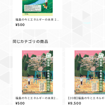
福島の今とエネルギーの未来 20
24
¥500
同じカテゴリの商品
福島の今とエネルギーの未来202
【20冊】福島の今とエネル
6 図でみる 福島第一原発事故
未来2026 図でみる 福
¥500
¥9,500