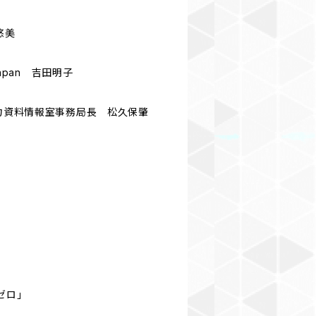
悠美
apan 吉田明子
子力資料情報室事務局長 松久保肇
ゼロ」