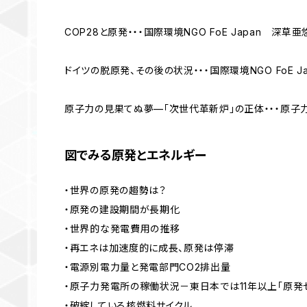
COP28と原発・・・国際環境NGO FoE Japan 深草亜
ドイツの脱原発、その後の状況・・・国際環境NGO FoE J
原子力の見果てぬ夢—「次世代革新炉」の正体・・・原
図でみる原発とエネルギー
・世界の原発の趨勢は？
・原発の建設期間が長期化
・世界的な発電費用の推移
・再エネは加速度的に成長、原発は停滞
・電源別電力量と発電部門CO2排出量
・原子力発電所の稼働状況－東日本では11年以上「原発
・破綻している核燃料サイクル