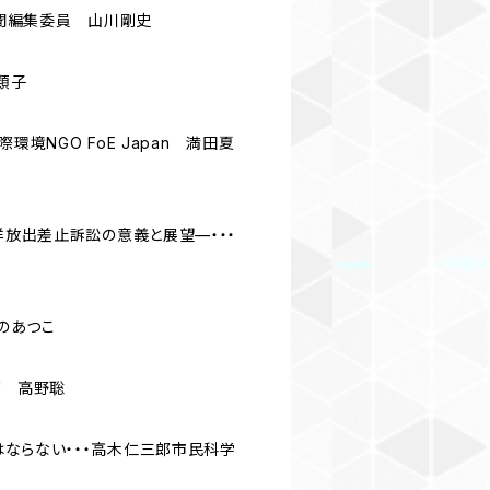
新聞編集委員 山川剛史
類子
境NGO FoE Japan 満田夏
洋放出差止訴訟の意義と展望—・・・
のあつこ
室 高野聡
ならない・・・高木仁三郎市民科学