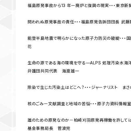
福島原発事故から13 年ー廃炉と復興の現実・・・東京
問われぬ原発事故の責任・・・福島原発告訴団団長 武藤
能登半島地震で明らかになった原子力防災の破綻・・・国際環
花
生命の源である海の環境を守る—ALPS 処理汚染水海
弁護団共同代表 海渡雄一
除染で生じた汚染土はどこへ？・・・ジャーナリスト まさ
核のごみー文献調査と地域の苦悩・・・原子力資料情報
誰のための原発なのか－柏崎刈羽原発再稼働を許しては
基金事務局長 菅波完