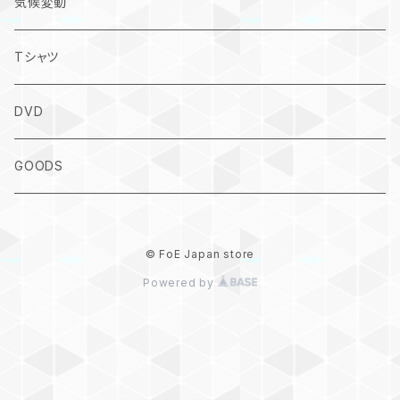
気候変動
Tシャツ
DVD
GOODS
© FoE Japan store
Powered by