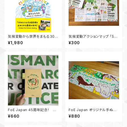
気候変動から世界をまもる30の
気候変動アクションマップ 「Sys
方法★ わたしたちのクライメー
tem Change not Climate C
¥1,980
¥300
ト・ジャスティス！
hange - 気候正義のために立
ち上がろう！」
FoE Japan 45周年記念！ オ
FoE Japan オリジナル手ぬぐ
リジナルA5ノート
い
¥660
¥880