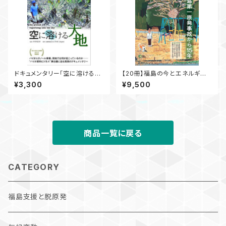
ドキュメンタリー「空に溶ける大
【20冊】福島の今とエネルギー
地」
の未来2026 図でみる 福島
¥3,300
¥9,500
第一原発事故から15 年【5％引
き】
商品一覧に戻る
CATEGORY
福島支援と脱原発