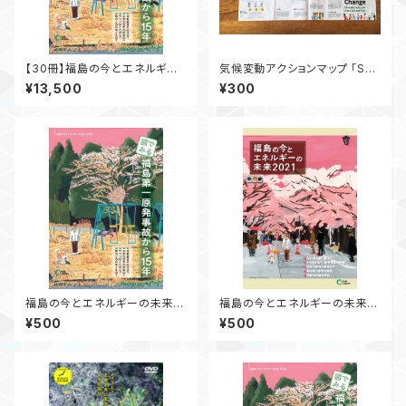
【30冊】福島の今とエネルギー
気候変動アクションマップ 「Sys
の未来2026 図でみる 福島
tem Change not Climate C
¥13,500
¥300
第一原発事故から15 年【10％引
hange - 気候正義のために立
き】
ち上がろう！」
福島の今とエネルギーの未来2
福島の今とエネルギーの未来
026 図でみる 福島第一原発
2021
¥500
¥500
事故から15 年